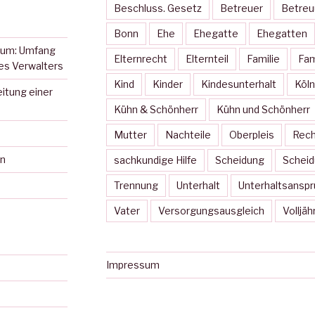
Beschluss. Gesetz
Betreuer
Betreu
Bonn
Ehe
Ehegatte
Ehegatten
tum: Umfang
Elternrecht
Elternteil
Familie
Fam
es Verwalters
Kind
Kinder
Kindesunterhalt
Köln
itung einer
Kühn & Schönherr
Kühn und Schönherr
Mutter
Nachteile
Oberpleis
Rech
en
sachkundige Hilfe
Scheidung
Scheid
Trennung
Unterhalt
Unterhaltsanspr
Vater
Versorgungsausgleich
Volljäh
Impressum