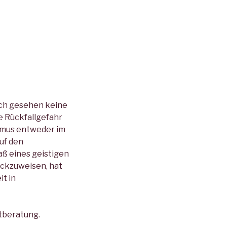
sich gesehen keine
ße Rückfallgefahr
ismus entweder im
uf den
ß eines geistigen
ückzuweisen, hat
t in
tberatung.