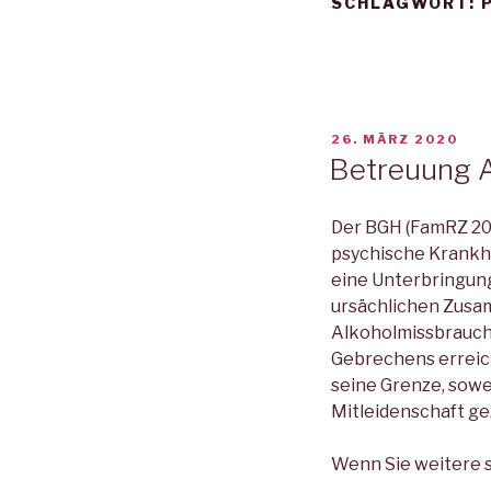
SCHLAGWORT:
VERÖFFENTLICHT
26. MÄRZ 2020
AM
Betreuung A
Der BGH (FamRZ 201
psychische Krankhei
eine Unterbringung
ursächlichen Zusa
Alkoholmissbrauch 
Gebrechens erreich
seine Grenze, sowe
Mitleidenschaft g
Wenn Sie weitere s