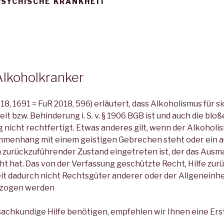
PSYCHISCHE KRANKHEIT
lkoholkranker
8, 1691 = FuR 2018, 596) erläutert, dass Alkoholismus für 
t bzw. Behinderung i. S. v. § 1906 BGB ist und auch die blo
 nicht rechtfertigt. Etwas anderes gilt, wenn der Alkohol
mmenhang mit einem geistigen Gebrechen steht oder ein a
zurückzuführender Zustand eingetreten ist, der das Ausma
t hat. Das von der Verfassung geschützte Recht, Hilfe zur
it dadurch nicht Rechtsgüter anderer oder der Allgeneinhei
ezogen werden
achkundige Hilfe benötigen, empfehlen wir Ihnen eine Ers