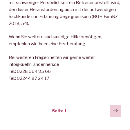
mit schwieriger Persönlichkeit ein Betreuer bestellt wird,
der dieser Herausforderung auch mit der notwendigen
Sachkunde und Erfahrung begegnen kann (BGH FamRZ
2018, 54).
Wenn Sie weitere sachkundige Hilfe benötigen,
empfehlen wir Ihnen eine Erstberatung.
Bei weiteren Fragen helfen wir gerne weiter.
info@kuehn-shoenherr.de
Tel.: 0228 964 95 66
Tel.: 02244 87 24 17
Beitragsnavigation
Näch
Seite
1
Seit