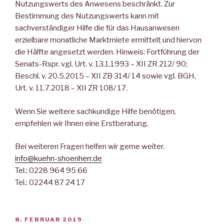
Nutzungswerts des Anwesens beschränkt. Zur
Bestimmung des Nutzungswerts kann mit
sachverständiger Hilfe die für das Hausanwesen
erzielbare monatliche Marktmiete ermittelt und hiervon
die Hälfte angesetzt werden. Hinweis: Fortführung der
Senats-Rspr. vgl. Urt. v. 13.1.1993 – XII ZR 212/ 90;
Beschl. v. 20.5.2015 – XII ZB 314/ 14 sowie vgl. BGH,
Urt. v. 11.7.2018 – XII ZR 108/ 17.
Wenn Sie weitere sachkundige Hilfe benötigen,
empfehlen wir Ihnen eine Erstberatung.
Bei weiteren Fragen helfen wir gerne weiter.
info@kuehn-shoenherr.de
Tel.: 0228 964 95 66
Tel.: 02244 87 24 17
VERÖFFENTLICHT
8. FEBRUAR 2019