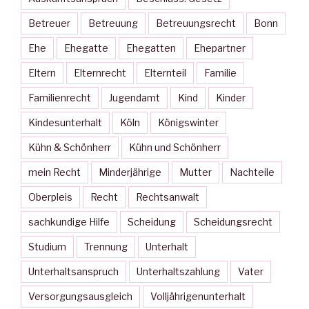
Betreuer
Betreuung
Betreuungsrecht
Bonn
Ehe
Ehegatte
Ehegatten
Ehepartner
Eltern
Elternrecht
Elternteil
Familie
Familienrecht
Jugendamt
Kind
Kinder
Kindesunterhalt
Köln
Königswinter
Kühn & Schönherr
Kühn und Schönherr
mein Recht
Minderjährige
Mutter
Nachteile
Oberpleis
Recht
Rechtsanwalt
sachkundige Hilfe
Scheidung
Scheidungsrecht
Studium
Trennung
Unterhalt
Unterhaltsanspruch
Unterhaltszahlung
Vater
Versorgungsausgleich
Volljährigenunterhalt