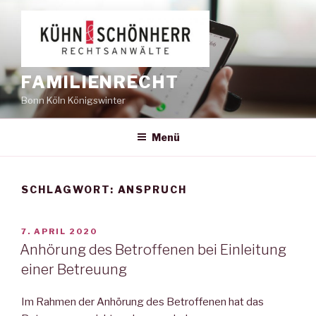
Zum
Inhalt
springen
FAMILIENRECHT
Bonn Köln Königswinter
Menü
SCHLAGWORT:
ANSPRUCH
VERÖFFENTLICHT
7. APRIL 2020
AM
Anhörung des Betroffenen bei Einleitung
einer Betreuung
Im Rahmen der Anhörung des Betroffenen hat das