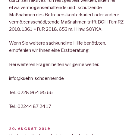
durch sein aktives Tun festgestellt werden, indem er
etwa vermögenserhaltende und -schützende
Maßnahmen des Betreuers konterkariert oder andere
vermögensschädigende Maßnahmen trifft BGH FamRZ
2018, 1361 = FuR 2018, 653 m. Hinw. SOYKA.
Wenn Sie weitere sachkundige Hilfe benötigen,
empfehlen wir Ihnen eine Erstberatung.
Bei weiteren Fragen helfen wir gerne weiter.
info@kuehn-schoenherr.de
Tel.: 0228 964 95 66
Tel.: 02244 87 24 17
VERÖFFENTLICHT
20. AUGUST 2019
AM