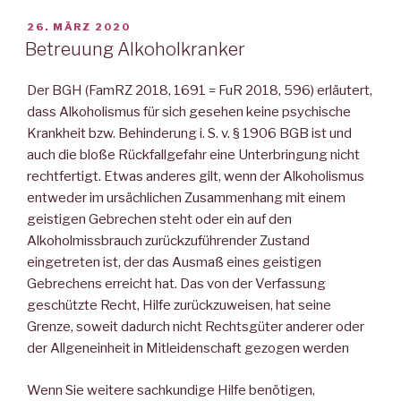
VERÖFFENTLICHT
26. MÄRZ 2020
AM
Betreuung Alkoholkranker
Der BGH (FamRZ 2018, 1691 = FuR 2018, 596) erläutert,
dass Alkoholismus für sich gesehen keine psychische
Krankheit bzw. Behinderung i. S. v. § 1906 BGB ist und
auch die bloße Rückfallgefahr eine Unterbringung nicht
rechtfertigt. Etwas anderes gilt, wenn der Alkoholismus
entweder im ursächlichen Zusammenhang mit einem
geistigen Gebrechen steht oder ein auf den
Alkoholmissbrauch zurückzuführender Zustand
eingetreten ist, der das Ausmaß eines geistigen
Gebrechens erreicht hat. Das von der Verfassung
geschützte Recht, Hilfe zurückzuweisen, hat seine
Grenze, soweit dadurch nicht Rechtsgüter anderer oder
der Allgeneinheit in Mitleidenschaft gezogen werden
Wenn Sie weitere sachkundige Hilfe benötigen,