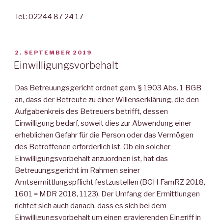
Tel.: 02244 87 24 17
VERÖFFENTLICHT
2. SEPTEMBER 2019
AM
Einwilligungsvorbehalt
Das Betreuungsgericht ordnet gem. § 1903 Abs. 1 BGB
an, dass der Betreute zu einer Willenserklärung, die den
Aufgabenkreis des Betreuers betrifft, dessen
Einwilligung bedarf, soweit dies zur Abwendung einer
erheblichen Gefahr für die Person oder das Vermögen
des Betroffenen erforderlich ist. Ob ein solcher
Einwilligungsvorbehalt anzuordnen ist, hat das
Betreuungsgericht im Rahmen seiner
Amtsermittlungspflicht festzustellen (BGH FamRZ 2018,
1601 = MDR 2018, 1123). Der Umfang der Ermittlungen
richtet sich auch danach, dass es sich bei dem
Einwilligungsvorbehalt um einen gravierenden Eingriff in