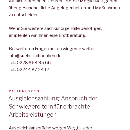
Aufsichtspersonen, Lehrern etc. die Möglichkeit geben
über gesundheitliche Angelegenheiten und Maßnahmen
zu entscheiden.
Wenn Sie weitere sachkundige Hilfe benötigen,
empfehlen wir Ihnen eine Erstberatung.
Bei weiteren Fragen helfen wir gerne weiter.
info@kuehn-schoenherr.de
Tel.: 0228 964 95 66
Tel.: 02244 87 24 17
VERÖFFENTLICHT
21. JUNI 2019
AM
Ausgleichszahlung: Anspruch der
Schwiegereltern für erbrachte
Arbeitsleistungen
Ausgleichsansprüche wegen Wegfalls der