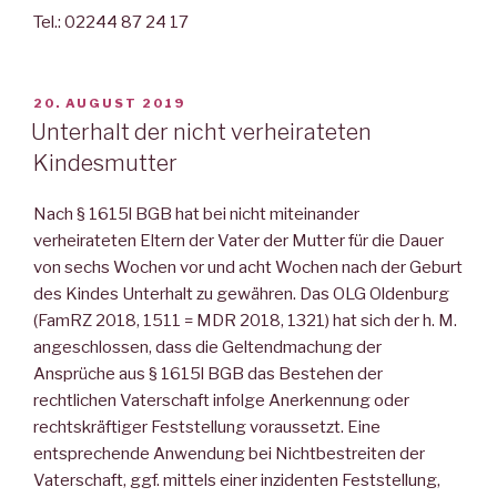
Tel.: 02244 87 24 17
VERÖFFENTLICHT
20. AUGUST 2019
AM
Unterhalt der nicht verheirateten
Kindesmutter
Nach § 1615l BGB hat bei nicht miteinander
verheirateten Eltern der Vater der Mutter für die Dauer
von sechs Wochen vor und acht Wochen nach der Geburt
des Kindes Unterhalt zu gewähren. Das OLG Oldenburg
(FamRZ 2018, 1511 = MDR 2018, 1321) hat sich der h. M.
angeschlossen, dass die Geltendmachung der
Ansprüche aus § 1615l BGB das Bestehen der
rechtlichen Vaterschaft infolge Anerkennung oder
rechtskräftiger Feststellung voraussetzt. Eine
entsprechende Anwendung bei Nichtbestreiten der
Vaterschaft, ggf. mittels einer inzidenten Feststellung,