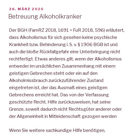
VERÖFFENTLICHT
26. MÄRZ 2020
AM
Betreuung Alkoholkranker
Der BGH (FamRZ 2018, 1691 = FuR 2018, 596) erläutert,
dass Alkoholismus für sich gesehen keine psychische
Krankheit bzw. Behinderung i. S. v. § 1906 BGB ist und
auch die bloße Rückfallgefahr eine Unterbringung nicht
rechtfertigt. Etwas anderes gilt, wenn der Alkoholismus
entweder im ursächlichen Zusammenhang mit einem
geistigen Gebrechen steht oder ein auf den
Alkoholmissbrauch zurückzuführender Zustand
eingetreten ist, der das Ausmaß eines geistigen
Gebrechens erreicht hat. Das von der Verfassung
geschützte Recht, Hilfe zurückzuweisen, hat seine
Grenze, soweit dadurch nicht Rechtsgüter anderer oder
der Allgeneinheit in Mitleidenschaft gezogen werden
Wenn Sie weitere sachkundige Hilfe benötigen,