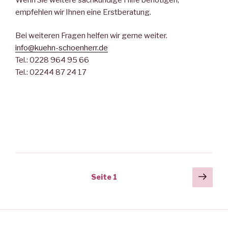
empfehlen wir Ihnen eine Erstberatung.
Bei weiteren Fragen helfen wir gerne weiter.
info@kuehn-schoenherr.de
Tel.: 0228 964 95 66
Tel.: 02244 87 24 17
Beitragsnavigation
Näch
Seite
1
Seit