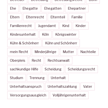
Ehe
Ehegatte
Ehegatten
Ehepartner
Eltern
Elternrecht
Elternteil
Familie
Familienrecht
Jugendamt
Kind
Kinder
Kindesunterhalt
Köln
Königswinter
Kühn & Schönherr
Kühn und Schönherr
mein Recht
Minderjährige
Mutter
Nachteile
Oberpleis
Recht
Rechtsanwalt
sachkundige Hilfe
Scheidung
Scheidungsrecht
Studium
Trennung
Unterhalt
Unterhaltsanspruch
Unterhaltszahlung
Vater
Versorgungsausgleich
Volljährigenunterhalt