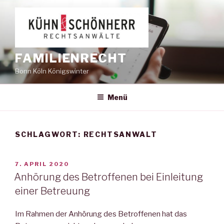
Zum
Inhalt
springen
FAMILIENRECHT
Bonn Köln Königswinter
Menü
SCHLAGWORT:
RECHTSANWALT
VERÖFFENTLICHT
7. APRIL 2020
AM
Anhörung des Betroffenen bei Einleitung
einer Betreuung
Im Rahmen der Anhörung des Betroffenen hat das