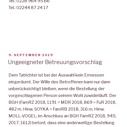
Tel.: 0228 964 95 66
Tel.: 02244 87 24 17
VERÖFFENTLICHT
9. SEPTEMBER 2019
AM
Ungeeigneter Betreuungsvorschlag
Dem Tatrichter ist bei der Auswahl kein Ermessen
eingeräumt. Der Wille des Betroffenen kann nur dann
unberücksichtigt bleiben, wenn die Bestellung der
vorgeschlagenen Person seinem Wohl zuwiderläuft. Der
BGH (FamRZ 2018, 1191 = MDR 2018, 869 = FuR 2018,
482 m. Hinw. SOYKA = FamRB 2018, 316 m. Hinw.
MOLL-VOGEL; im Anschluss an BGH FamRZ 2018, 945;
2017, 1612) betont, dass eine anderweitige Bestellung