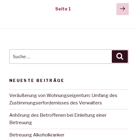
Beitragsnavigation
Näch
Seite
1
Seit
Suche
Suche
nach:
NEUESTE BEITRÄGE
Veräußerung von Wohnungseigentum: Umfang des
Zustimmungserfordernisses des Verwalters
Anhörung des Betroffenen bei Einleitung einer
Betreuung
Betreuung Alkoholkranker