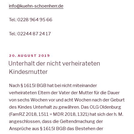
info@kuehn-schoenherr.de
Tel.: 0228 964 95 66
Tel.: 02244 87 24 17
VERÖFFENTLICHT
20. AUGUST 2019
AM
Unterhalt der nicht verheirateten
Kindesmutter
Nach § 1615l BGB hat bei nicht miteinander
verheirateten Eltern der Vater der Mutter für die Dauer
von sechs Wochen vor und acht Wochen nach der Geburt
des Kindes Unterhalt zu gewähren. Das OLG Oldenburg
(FamRZ 2018, 1511 = MDR 2018, 1321) hat sich der h. M.
angeschlossen, dass die Geltendmachung der
Ansprüche aus § 1615l BGB das Bestehen der