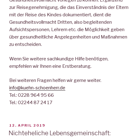
Gesundheitsvollmacht vorlegen zu können. Ergänzend
zur Reisegenehmigung, die das Einverständnis der Eltern
mit der Reise des Kindes dokumentiert, dient die
Gesundheitsvollmacht Dritten, also begleitenden
Aufsichtspersonen, Lehrern etc. die Möglichkeit geben
über gesundheitliche Angelegenheiten und Maßnahmen
zu entscheiden.
Wenn Sie weitere sachkundige Hilfe benötigen,
empfehlen wir Ihnen eine Erstberatung.
Bei weiteren Fragen helfen wir gerne weiter.
info@kuehn-schoenherr.de
Tel.: 0228 964 95 66
Tel.: 02244 87 24 17
VERÖFFENTLICHT
12. APRIL 2019
AM
Nichteheliche Lebensgemeinschaft: