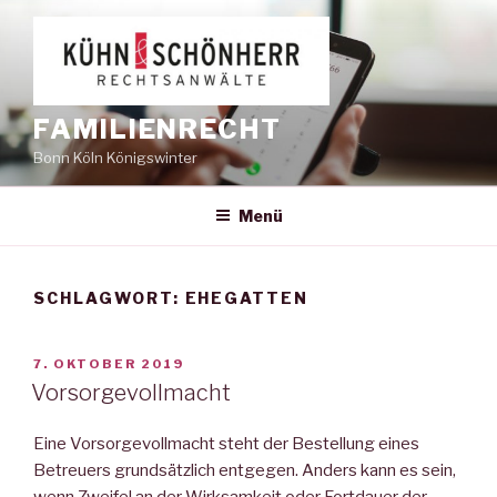
Zum
Inhalt
springen
FAMILIENRECHT
Bonn Köln Königswinter
Menü
SCHLAGWORT:
EHEGATTEN
VERÖFFENTLICHT
7. OKTOBER 2019
AM
Vorsorgevollmacht
Eine Vorsorgevollmacht steht der Bestellung eines
Betreuers grundsätzlich entgegen. Anders kann es sein,
wenn Zweifel an der Wirksamkeit oder Fortdauer der