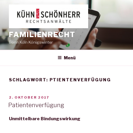
Zum
Inhalt
springen
FAMILIENRECHT
Bonn Köln Königswinter
Menü
SCHLAGWORT:
PTIENTENVERFÜGUNG
VERÖFFENTLICHT
2. OKTOBER 2017
AM
Patientenverfügung
Unmittelbare Bindungswirkung