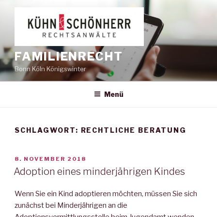
Zum
Inhalt
springen
FAMILIENRECHT
Bonn Köln Königswinter
Menü
SCHLAGWORT:
RECHTLICHE BERATUNG
VERÖFFENTLICHT
8. NOVEMBER 2018
AM
Adoption eines minderjährigen Kindes
Wenn Sie ein Kind adoptieren möchten, müssen Sie sich
zunächst bei Minderjährigen an die
Adoptionsvermittlungsstelle beim Jugendamt wenden.