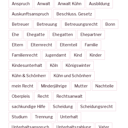
Anspruch
Anwalt
Anwalt Kühn
Ausbildung
Auskunftsanspruch
Beschluss. Gesetz
Betreuer
Betreuung
Betreuungsrecht
Bonn
Ehe
Ehegatte
Ehegatten
Ehepartner
Eltern
Elternrecht
Elternteil
Familie
Familienrecht
Jugendamt
Kind
Kinder
Kindesunterhalt
Köln
Königswinter
Kühn & Schönherr
Kühn und Schönherr
mein Recht
Minderjährige
Mutter
Nachteile
Oberpleis
Recht
Rechtsanwalt
sachkundige Hilfe
Scheidung
Scheidungsrecht
Studium
Trennung
Unterhalt
Unterhaltsanspruch
Unterhaltszahlung
Vater