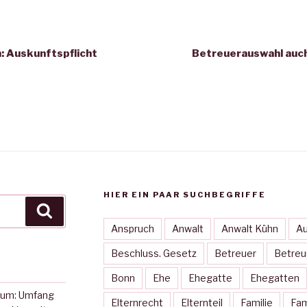
igation
: Auskunftspflicht
Betreuerauswahl auch
HIER EIN PAAR SUCHBEGRIFFE
Suche
Anspruch
Anwalt
Anwalt Kühn
Au
Beschluss. Gesetz
Betreuer
Betreu
Bonn
Ehe
Ehegatte
Ehegatten
tum: Umfang
Elternrecht
Elternteil
Familie
Fam