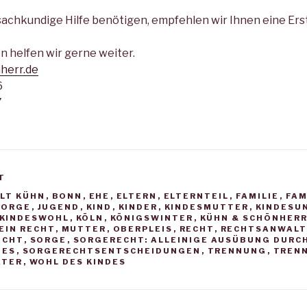
achkundige Hilfe benötigen, empfehlen wir Ihnen eine Ers
n helfen wir gerne weiter.
herr.de
6
7
T
R
LT KÜHN
,
BONN
,
EHE
,
ELTERN
,
ELTERNTEIL
,
FAMILIE
,
FAM
SORGE
,
JUGEND
,
KIND
,
KINDER
,
KINDESMUTTER
,
KINDESU
KINDESWOHL
,
KÖLN
,
KÖNIGSWINTER
,
KÜHN & SCHÖNHER
EIN RECHT
,
MUTTER
,
OBERPLEIS
,
RECHT
,
RECHTSANWALT
ECHT
,
SORGE
,
SORGERECHT: ALLEINIGE AUSÜBUNG DURCH
DES
,
SORGERECHTSENTSCHEIDUNGEN
,
TRENNUNG
,
TRENN
ATER
,
WOHL DES KINDES