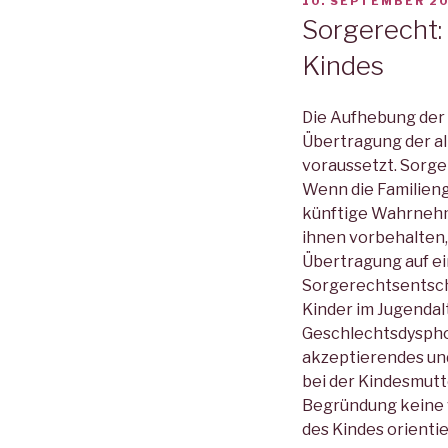
VERÖFFENTLICHT
10. SEPTEMBER 2
AM
Sorgerecht: 
Kindes
Die Aufhebung der 
Übertragung der al
voraussetzt. Sorge
Wenn die Familieng
künftige Wahrnehmu
ihnen vorbehalten,
Übertragung auf ei
Sorgerechtsentsche
Kinder im Jugendal
Geschlechtsdysphor
akzeptierendes und
bei der Kindesmutt
Begründung keine 
des Kindes orientie