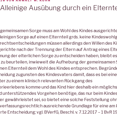
018
VON
ANWALT W. KÜHN
Alleinige Ausübung durch ein Elternte
gemeinsamen Sorge muss am Wohl des Kindes ausgerichtet 
leinigen Sorge auf einen Elternteil grds. keine Kindeswoh
rechtsentscheidungen müssen allerdings den Willen des K
erichte nach der Trennung der Eltern auf Antrag eines Elte
ng der elterlichen Sorge zu entscheiden haben, bleibt es 
 zu beurteilen, inwieweit die Aufhebung der gemeinsamen 
nen Elternteil dem Wohl des Kindes entsprechen. Begründe
idung zugunsten des Kindesvaters damit, dass es bei einer
ter zu einem klinisch relevanten Rückgang des
ieerlebens komme und das Kind hier deshalb ein möglichs
 unterstützendes Vorgehen benötige, das nur beim Kindesv
er gewährleistet sei, so bietet eine solche Feststellung o
verfassungsrechtlich ausreichende Grundlage für eine am
rte Entscheidung; vgl. BVerfG, Beschl. v. 7.12.2017 – 1 BvR 19