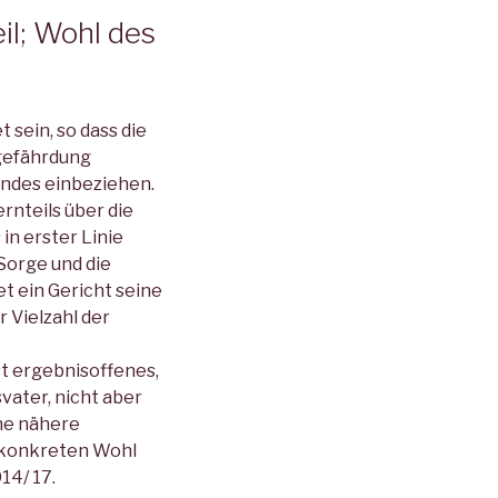
il; Wohl des
sein, so dass die
lgefährdung
indes einbeziehen.
rnteils über die
in erster Linie
Sorge und die
t ein Gericht seine
 Vielzahl der
t ergebnisoffenes,
ater, nicht aber
hne nähere
 konkreten Wohl
14/ 17.