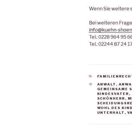
Wenn Sie weitere s
Bei weiteren Frage
info@kuehn-shoen
Tel.: 0228 964 95 6
Tel.: 02244 87 24 1
KATEGORIEN
FAMILIENRECH
SCHLAGWÖRTE
ANWALT
,
ANWA
GEMEINSAME 
KINDESVATER
,
SCHÖNHERR
,
M
SCHEIDUNGSR
WOHL DES KIN
UNTERHALT
,
V