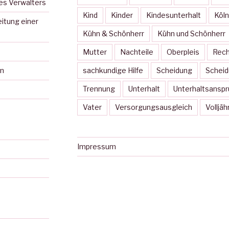
es Verwalters
Kind
Kinder
Kindesunterhalt
Köln
itung einer
Kühn & Schönherr
Kühn und Schönherr
Mutter
Nachteile
Oberpleis
Rech
en
sachkundige Hilfe
Scheidung
Scheid
Trennung
Unterhalt
Unterhaltsanspr
Vater
Versorgungsausgleich
Volljäh
Impressum