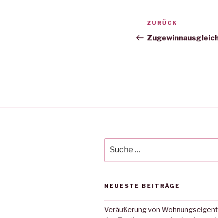
Beitragsnav
ZURÜCK
Vorheriger
Beitrag
Zugewinnausgleich
Suche
nach:
NEUESTE BEITRÄGE
Veräußerung von Wohnungseigen