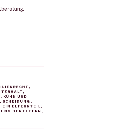
tberatung.
ILIENRECHT
,
NTERHALT
,
R
,
KÜHN UND
,
SCHEIDUNG
,
 EIN ELTERNTEIL;
UNG DER ELTERN
,