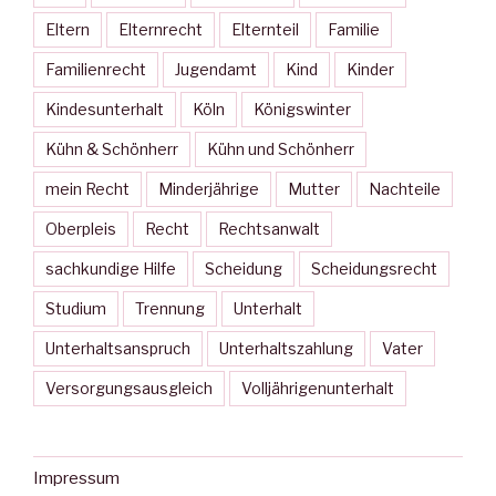
Eltern
Elternrecht
Elternteil
Familie
Familienrecht
Jugendamt
Kind
Kinder
Kindesunterhalt
Köln
Königswinter
Kühn & Schönherr
Kühn und Schönherr
mein Recht
Minderjährige
Mutter
Nachteile
Oberpleis
Recht
Rechtsanwalt
sachkundige Hilfe
Scheidung
Scheidungsrecht
Studium
Trennung
Unterhalt
Unterhaltsanspruch
Unterhaltszahlung
Vater
Versorgungsausgleich
Volljährigenunterhalt
Impressum