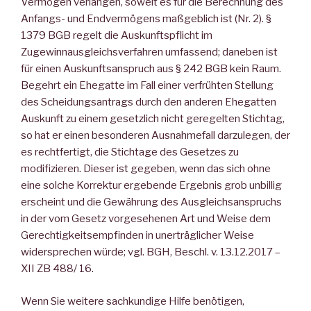
Vermögen verlangen, soweit es für die Berechnung des
Anfangs- und Endvermögens maßgeblich ist (Nr. 2). §
1379 BGB regelt die Auskunftspflicht im
Zugewinnausgleichsverfahren umfassend; daneben ist
für einen Auskunftsanspruch aus § 242 BGB kein Raum.
Begehrt ein Ehegatte im Fall einer verfrühten Stellung
des Scheidungsantrags durch den anderen Ehegatten
Auskunft zu einem gesetzlich nicht geregelten Stichtag,
so hat er einen besonderen Ausnahmefall darzulegen, der
es rechtfertigt, die Stichtage des Gesetzes zu
modifizieren. Dieser ist gegeben, wenn das sich ohne
eine solche Korrektur ergebende Ergebnis grob unbillig
erscheint und die Gewährung des Ausgleichsanspruchs
in der vom Gesetz vorgesehenen Art und Weise dem
Gerechtigkeitsempfinden in unerträglicher Weise
widersprechen würde; vgl. BGH, Beschl. v. 13.12.2017 –
XII ZB 488/ 16.
Wenn Sie weitere sachkundige Hilfe benötigen,