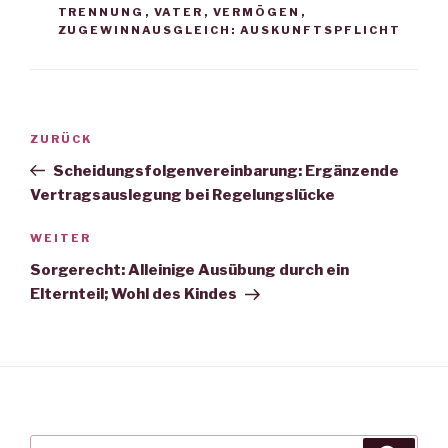
TRENNUNG
,
VATER
,
VERMÖGEN
,
ZUGEWINNAUSGLEICH: AUSKUNFTSPFLICHT
Beitragsnavigation
ZURÜCK
Vorheriger
Beitrag
Scheidungsfolgenvereinbarung: Ergänzende
Vertragsauslegung bei Regelungslücke
WEITER
Nächster
Beitrag
Sorgerecht: Alleinige Ausübung durch ein
Elternteil; Wohl des Kindes
Suche