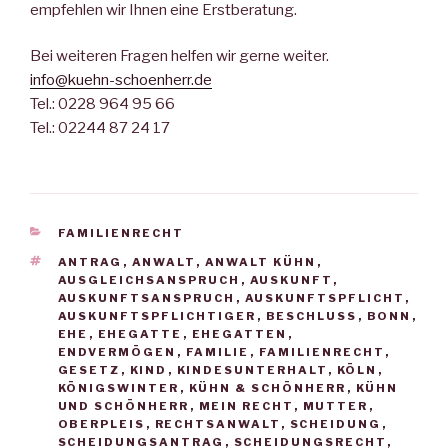
empfehlen wir Ihnen eine Erstberatung.
Bei weiteren Fragen helfen wir gerne weiter.
info@kuehn-schoenherr.de
Tel.: 0228 964 95 66
Tel.: 02244 87 24 17
KATEGORIEN
FAMILIENRECHT
SCHLAGWÖRTER
ANTRAG
,
ANWALT
,
ANWALT KÜHN
,
AUSGLEICHSANSPRUCH
,
AUSKUNFT
,
AUSKUNFTSANSPRUCH
,
AUSKUNFTSPFLICHT
,
AUSKUNFTSPFLICHTIGER
,
BESCHLUSS
,
BONN
,
EHE
,
EHEGATTE
,
EHEGATTEN
,
ENDVERMÖGEN
,
FAMILIE
,
FAMILIENRECHT
,
GESETZ
,
KIND
,
KINDESUNTERHALT
,
KÖLN
,
KÖNIGSWINTER
,
KÜHN & SCHÖNHERR
,
KÜHN
UND SCHÖNHERR
,
MEIN RECHT
,
MUTTER
,
OBERPLEIS
,
RECHTSANWALT
,
SCHEIDUNG
,
SCHEIDUNGSANTRAG
,
SCHEIDUNGSRECHT
,