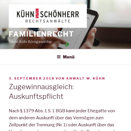
Zum
Inhalt
springen
FAMILIENRECHT
Bonn Köln Königswinter
Menü
VERÖFFENTLICHT
3. SEPTEMBER 2018
VON
ANWALT W. KÜHN
AM
Zugewinnausgleich:
Auskunftspflicht
Nach § 1379 Abs. 1 S. 1 BGB kann jeder Ehegatte von
dem anderen Auskunft über das Vermögen zum
Zeitpunkt der Trennung (Nr. 1) oder Auskunft über das