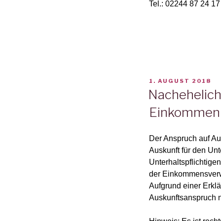
Tel.: 02244 87 24 17
VERÖFFENTLICHT
1. AUGUST 2018
AM
Nachehelich
Einkommen
Der Anspruch auf Au
Auskunft für den Un
Unterhaltspflichtig
der Einkommensverw
Aufgrund einer Erklär
Auskunftsanspruch n