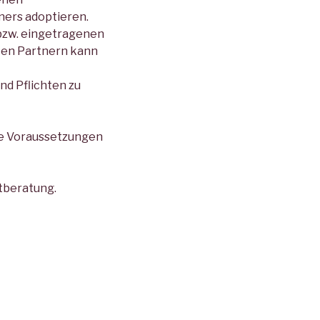
ners adoptieren.
bzw. eingetragenen
ten Partnern kann
nd Pflichten zu
die Voraussetzungen
tberatung.