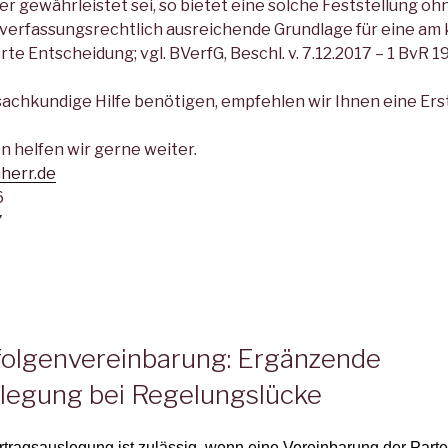
er gewährleistet sei, so bietet eine solche Feststellung o
verfassungsrechtlich ausreichende Grundlage für eine am
rte Entscheidung; vgl. BVerfG, Beschl. v. 7.12.2017 – 1 BvR 19
achkundige Hilfe benötigen, empfehlen wir Ihnen eine Ers
n helfen wir gerne weiter.
herr.de
6
7
olgenvereinbarung: Ergänzende
legung bei Regelungslücke
tragsauslegung ist zulässig, wenn eine Vereinbarung der Parte