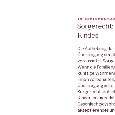
VERÖFFENTLICHT
10. SEPTEMBER 2
AM
Sorgerecht: 
Kindes
Die Aufhebung der 
Übertragung der al
voraussetzt. Sorge
Wenn die Familieng
künftige Wahrnehmu
ihnen vorbehalten,
Übertragung auf ei
Sorgerechtsentsche
Kinder im Jugendal
Geschlechtsdysphor
akzeptierendes und