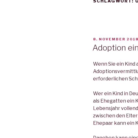
SCHLAGWORT:
VERÖFFENTLICHT
8. NOVEMBER 201
AM
Adoption ei
Wenn Sie ein Kind 
Adoptionsvermittl
erforderlichen Schr
Wer ein Kind in De
als Ehegatten ein K
Lebensjahr vollend
zwischen den Elter
Ehepaar kann ein K
Daneben kann eine