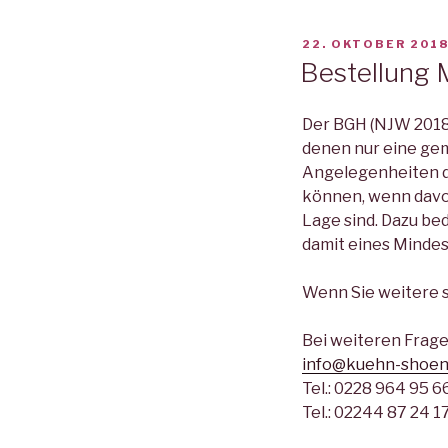
VERÖFFENTLICHT
22. OKTOBER 201
AM
Bestellung 
Der BGH (NJW 2018,
denen nur eine gem
Angelegenheiten de
können, wenn davon
Lage sind. Dazu b
damit eines Mindes
Wenn Sie weitere s
Bei weiteren Frage
info@kuehn-shoen
Tel.: 0228 964 95 6
Tel.: 02244 87 24 1