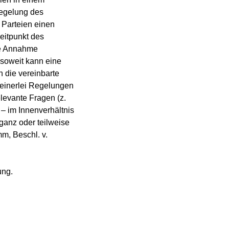
Regelung des
 Parteien einen
eitpunkt des
se Annahme
Insoweit kann eine
 die vereinbarte
keinerlei Regelungen
levante Fragen (z.
– im Innenverhältnis
 ganz oder teilweise
m, Beschl. v.
ung.