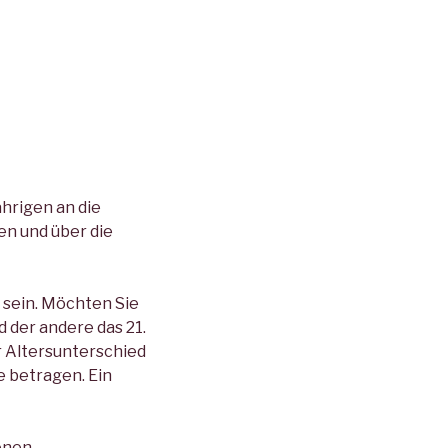
hrigen an die
n und über die
 sein. Möchten Sie
d der andere das 21.
r Altersunterschied
e betragen. Ein
enen