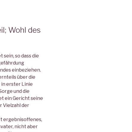
il; Wohl des
sein, so dass die
lgefährdung
indes einbeziehen.
rnteils über die
in erster Linie
Sorge und die
t ein Gericht seine
 Vielzahl der
t ergebnisoffenes,
ater, nicht aber