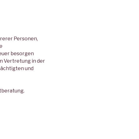
hrerer Personen,
ie
reuer besorgen
n Vertretung in der
mächtigten und
tberatung.