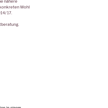
hne nähere
 konkreten Wohl
14/ 17.
tberatung.
ien in einem