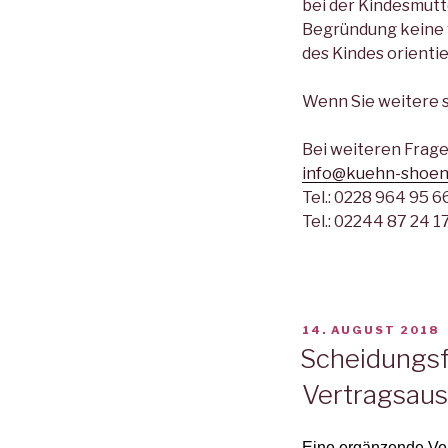
bei der Kindesmutt
Begründung keine 
des Kindes orientie
Wenn Sie weitere s
Bei weiteren Frage
info@kuehn-shoen
Tel.: 0228 964 95 6
Tel.: 02244 87 24 1
VERÖFFENTLICHT
14. AUGUST 2018
AM
Scheidungsf
Vertragsaus
Eine ergänzende Ver