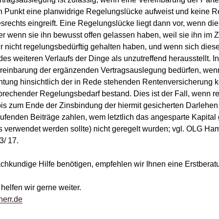
n Punkt eine planwidrige Regelungslücke aufweist und keine 
srechts eingreift. Eine Regelungslücke liegt dann vor, wenn die
r wenn sie ihn bewusst offen gelassen haben, weil sie ihn im Z
ür nicht regelungsbedürftig gehalten haben, und wenn sich die
 des weiteren Verlaufs der Dinge als unzutreffend herausstellt. 
einbarung der ergänzenden Vertragsauslegung bedürfen, wenn
ichtung hinsichtlich der in Rede stehenden Rentenversicherung 
prechender Regelungsbedarf bestand. Dies ist der Fall, wenn re
bis zum Ende der Zinsbindung der hiermit gesicherten Darlehen 
laufenden Beiträge zahlen, wem letztlich das angesparte Kapital
s verwendet werden sollte) nicht geregelt wurden; vgl. OLG Ham
3/ 17.
chkundige Hilfe benötigen, empfehlen wir Ihnen eine Erstberat
helfen wir gerne weiter.
err.de